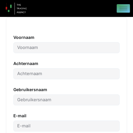
Ga
naar
de
inhoud
Voornaam
Achternaam
Gebruikersnaam
E-mail