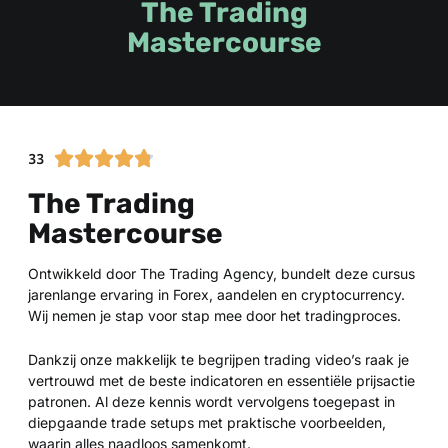
The Trading
Mastercourse
W





33
a
The Trading
a
r
Mastercourse
d
e
Ontwikkeld door The Trading Agency, bundelt deze cursus
r
jarenlange ervaring in Forex, aandelen en cryptocurrency.
i
Wij nemen je stap voor stap mee door het tradingproces.
n
g
Dankzij onze makkelijk te begrijpen trading video’s raak je
4
vertrouwd met de beste indicatoren en essentiële prijsactie
.
patronen. Al deze kennis wordt vervolgens toegepast in
8
diepgaande trade setups met praktische voorbeelden,
v
waarin alles naadloos samenkomt.