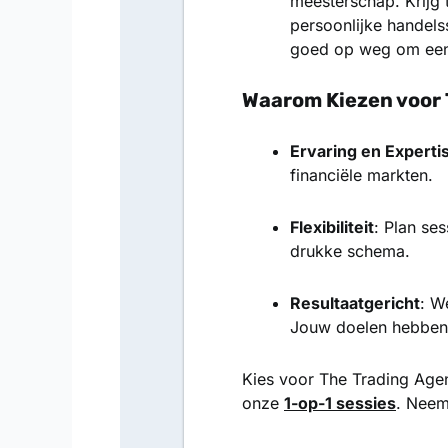
meesterschap. Krijg 
persoonlijke handelss
goed op weg om een 
Waarom Kiezen voor
Ervaring en Experti
financiële markten.
Flexibiliteit
: Plan se
drukke schema.
Resultaatgericht
: W
Jouw doelen hebben o
Kies voor
The Trading Age
onze
1-op-1 sessies
. Neem